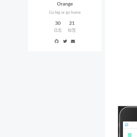
Orange
Go big or go home
30
21
日志
标签