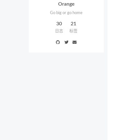
Orange
Go big or go home
30
21
日志
标签