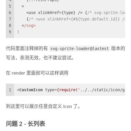
5
  >
6
    <use xlinkHref={type} /> {
/* 
svg-sprite-load
7
    {
/* <use xlinkHref={#${type.default.id}} /> 
8
  <
/svg>
9
)
代码里面注释掉的有
svg-sprite-loader@lastest
版本的
写法，亲测无效，也不建议尝试。
在 render 里面就可以这样调用
1
<
CustomIcon
type
=
{require(
'
..
/
..
/
static
/
icon
/
git
到这里可以展示任意自定义 icon 了。
问题 2 - 长列表