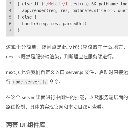
3
} 
else
if
 (!
/Mobile/i
.test(ua) && pathname.index
4
  app.render(req, res, pathname.slice(
2
), query)
5
} 
else
 {
6
  handle(req, res, parsedUrl)
7
}
逻辑十分简单，疑问点是此段代码应该放在什么地方，
next.js 既然是服务端渲染，判断理应在服务端进行。
next.js 允许我们自定义入口 server.js 文件，启动时直接运
行
node server.js
命令。
在这个 server 里面进行中间件的挂载，以及服务端层面的
路由控制，具体的实现官网和本项目都可查看。
两套 UI 组件库