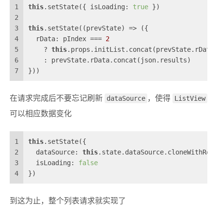
1
this
.setState({ 
isLoading
: 
true
 })
2
3
this
.setState(
(
prevState
) =>
 ({
4
  rData: pIndex === 
2
5
    ? 
this
.props.initList.concat(prevState.rData
6
    : prevState.rData.concat(json.results)
7
}))
在请求完成后不要忘记刷新
dataSource
，使得
ListView
可以相应数据变化
1
this
.setState({
2
  dataSource: 
this
.state.dataSource.cloneWithRow
3
  isLoading: 
false
4
})
到这为止，整个列表请求就实现了