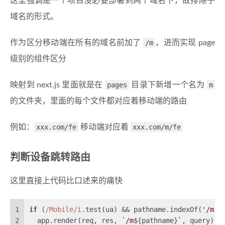
这里强调是一个项目没必要部署到两个域名下，故排除子
域名的形式。
作为区分移动端在所有的域名前加了
/m
，进而实现 page
级别的组件区分
映射到 next.js 里面就是在
pages
目录下新增一个名为
m
的文件夹，里面的每个文件都对应着移动端的路由
例如：
xxx.com/fe
移动端对应着
xxx.com/m/fe
判断设备跳转路由
这里直接上代码比口述来的痛快
1
if
 (
/Mobile/i
.test(ua) && pathname.indexOf(
'/m'
)
2
  app.render(req, res, 
`/m
${pathname}
`
, query)