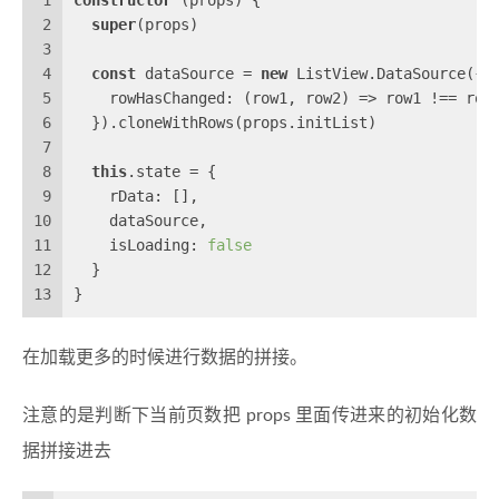
2
super
(props)
3
4
const
 dataSource = 
new
 ListView.DataSource({
5
    rowHasChanged: 
(
row1, row2
) =>
 row1 !== row
6
  }).cloneWithRows(props.initList)
7
8
this
.state = {
9
    rData: [],
10
    dataSource,
11
    isLoading: 
false
12
  }
13
}
在加载更多的时候进行数据的拼接。
注意的是判断下当前页数把 props 里面传进来的初始化数
据拼接进去