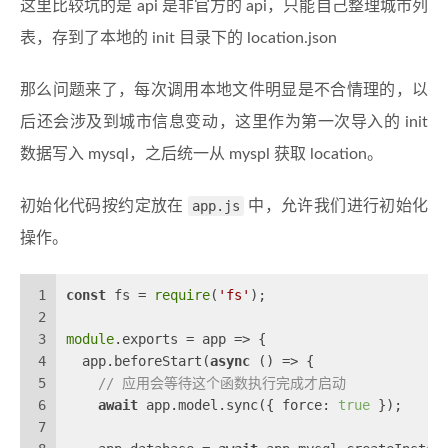
这里比较坑的是 api 是非官方的 api，只能自己整理城市列
表，存到了本地的 init 目录下的 location.json
那么问题来了，每次调用本地文件明显是不合情理的，以
后还会涉及到城市信息变动，这里作为第一次导入的 init
数据写入 mysql，之后统一从 myspl 获取 location。
初始化代码按约定放在
app.js
中，允许我们进行初始化
操作。
1
const
 fs = 
require
(
'fs'
);
2
3
module
.exports = 
app
 =>
 {
4
  app.beforeStart(
async
 () => {
5
// 应用会等待这个函数执行完成才启动
6
await
 app.model.sync({ 
force
: 
true
 });
7