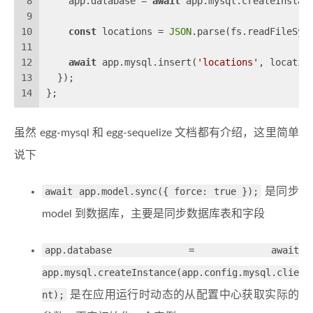
8
    app.database = 
await
 app.mysql.createInstan
9
10
const
 locations = 
JSON
.parse(fs.readFileSyn
11
12
await
 app.mysql.insert(
'locations'
, locatio
13
  });
14
};
虽然 egg-mysql 和 egg-sequelize 文档都有介绍，这里简单
说下
await app.model.sync({ force: true });
是同步
model 到数据库，主要是同步数据库表和字段
app.database = await
app.mysql.createInstance(app.config.mysql.clie
nt);
是在应用运行时动态的从配置中心获取实际的