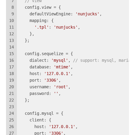
7
// view
8
  config.view = {
9
    defaultViewEngine: 
'nunjucks'
,
10
    mapping: {
11
'.tpl'
: 
'nunjucks'
,
12
    },
13
  };
14
15
  config.sequelize = {
16
    dialect: 
'mysql'
, 
// support: mysql, mariad
17
    database: 
'mtime'
,
18
    host: 
'127.0.0.1'
,
19
    port: 
'3306'
,
20
    username: 
'root'
,
21
    password: 
''
,
22
  };
23
24
  config.mysql = {
25
    client: {
26
      host: 
'127.0.0.1'
,
27
      port: 
'3306'
,