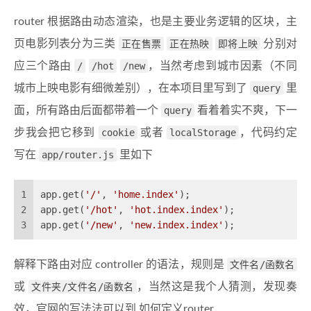
router 根据路由动态渲染，也是主要业务逻辑的区块，主
页电影列表分为三类
正在售票
正在热映
即将上映
分别对
应三个路由
/
/hot
/new
，当然考虑到城市因素（不同
城市上映电影有细微差别），在本项目里写到了
query
里
面，所有路由后面都带着一个
query
看着着实不爽，下一
步我会把它移到
cookie
或者
localStorage
，代码约定
写在
app/router.js
里如下
1
app.get(
'/'
, 
'home.index'
);
2
app.get(
'/hot'
, 
'hot.index.index'
);
3
app.get(
'/new'
, 
'new.index.index'
);
解释下路由对应 controller 的语法，规则是
文件名/函数名
或
文件夹/文件名/函数名
，当然这是我个人猜测，发现奏
效，官网的写法法可以到
如何定义router