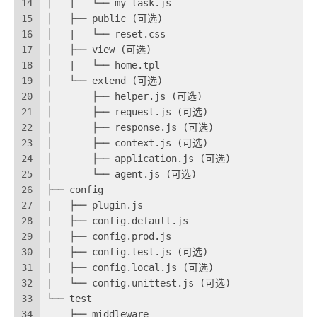
14
│   |   └── my_task.js
15
│   ├── public (可选)
16
│   |   └── reset.css
17
│   ├── view (可选)
18
│   |   └── home.tpl
19
│   └── extend (可选)
20
│       ├── helper.js (可选)
21
│       ├── request.js (可选)
22
│       ├── response.js (可选)
23
│       ├── context.js (可选)
24
│       ├── application.js (可选)
25
│       └── agent.js (可选)
26
├── config
27
|   ├── plugin.js
28
|   ├── config.default.js
29
│   ├── config.prod.js
30
|   ├── config.test.js (可选)
31
|   ├── config.local.js (可选)
32
|   └── config.unittest.js (可选)
33
└── test
34
    ├── middleware