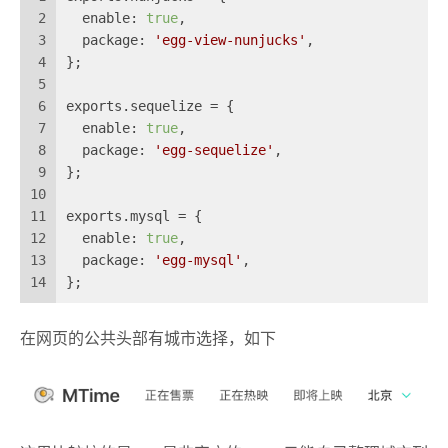
2
  enable: 
true
,
3
  package: 
'egg-view-nunjucks'
,
4
};
5
6
exports.sequelize = {
7
  enable: 
true
,
8
  package: 
'egg-sequelize'
,
9
};
10
11
exports.mysql = {
12
  enable: 
true
,
13
  package: 
'egg-mysql'
,
14
};
在网页的公共头部有城市选择，如下