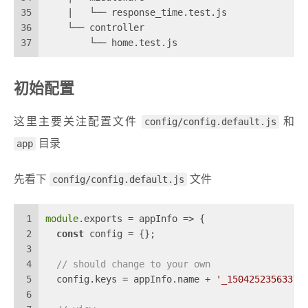
35
    |   └── response_time.test.js
36
    └── controller
37
        └── home.test.js
初始配置
这里主要关注配置文件
config/config.default.js
和
app
目录
先看下
config/config.default.js
文件
1
module
.exports = 
appInfo
 =>
 {
2
const
 config = {};
3
4
// should change to your own
5
  config.keys = appInfo.name + 
'_1504252356337_
6