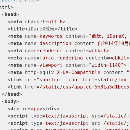
html
>
<
head
>
<
meta
charset
=
utf-8
>
<
title
>
iDareX敢玩
</
title
>
<
meta
name
=
keywords
content
=
"敢玩, iDare
<
meta
name
=
description
content
=
自2014年1
<
meta
name
=
renderer
content
=
webkit
>
<
meta
name
=
force-rendering
content
=
webkit
>
<
meta
name
=
viewport
content
=
"width=1140"
>
<
meta
http-equiv
=
X-UA-Compatible
content
=
"
<
link
rel
=
"shortcut icon"
href
=
static/favi
<
link
href
=
/static/css/app.eef5b81a3d1bee5
</
head
>
<
body
>
<
div
id
=
app
>
</
div
>
<
script
type
=
text/javascript
src
=
/static/j
<
script
type
=
text/javascript
src
=
/static/j