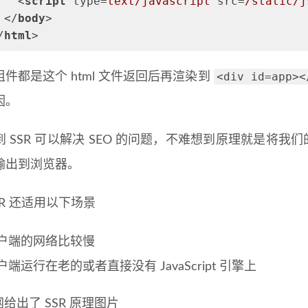
<
script
type
=
text/javascript
src
=
/static/j
</
body
>
/
html
>
<div id=app><
件都是这个 html 文件返回后再渲染到
因。
 SSR 可以解决 SEO 的问题，不难想到原理就是将我们的 
输出到浏览器。
SR 还适用以下场景
户端的网络比较慢
户端运行在老的或者直接没有 JavaScript 引擎上
官网给出了 SSR 原理图片