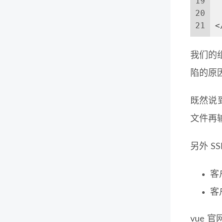
19
20
21
<
我们的组
陷的原
既然说到
文件再
另外 S
客
客
vue 