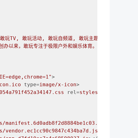
X, 敢玩TV, 敢玩活动, 敢玩自频道, 敢玩主题, 户外, 极限运
0月创办以来，敢玩专注于极限户外和娱乐体育。从顽童、玩具、
IE=edge,chrome=1"
>
con.ico
type
=
image/x-icon
>
054a791f452a34147.css
rel
=
stylesheet
>
s/manifest.6d0adb8f2d8884be1c03.js
>
</
script
>
s/vendor.ec1cc90c9847c434ba7d.js
>
</
script
>