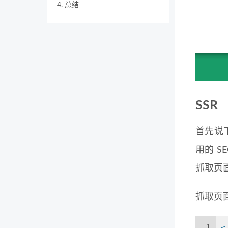
4.
总结
SSR
首先说下
用的 
抓取页
抓取页面
1
<