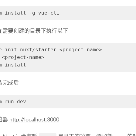
m install -g vue-cli
在需要创建的目录下执行以下
e init nuxt/starter <project-name>
 <project-name>
m install
装完成后
m run dev
览器
http://localhost:3000