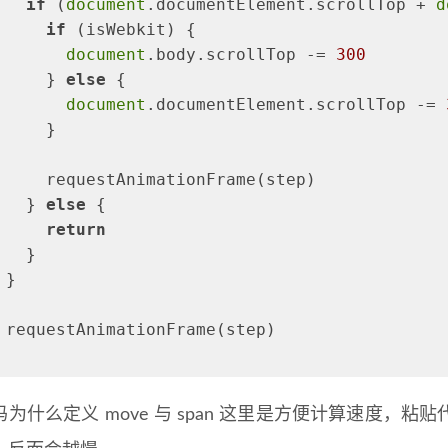
if
 (
document
.documentElement.scrollTop + 
d
if
 (isWebkit) {
document
.body.scrollTop -= 
300
     } 
else
 {
document
.documentElement.scrollTop -= 
     }
     requestAnimationFrame(step)
   } 
else
 {
return
   }
 }
 requestAnimationFrame(step)
为什么定义 move 与 span 这里是方便计算速度，