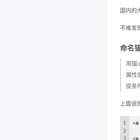
国内的
不难发
命名
用锚点
属性
提条
上面说
1
<
a
2
3
<
p