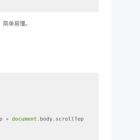
，简单易懂。
p + 
document
.body.scrollTop