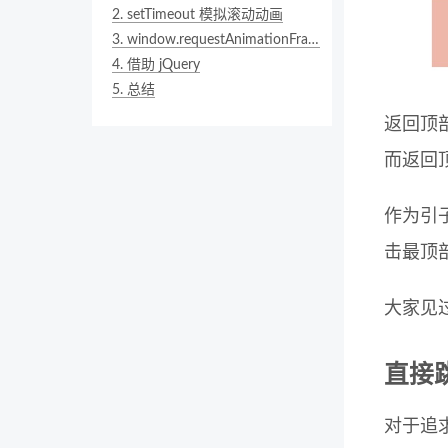
2.
setTimeout 模拟滚动动画
3.
window.requestAnimationFrame
4.
借助 jQuery
5.
总结
返回顶
而返回
作为引
击最顶
大家见
直接
对于追