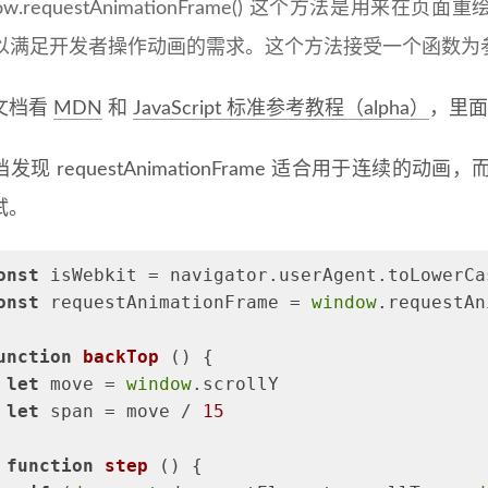
dow.requestAnimationFrame() 这个方法是
以满足开发者操作动画的需求。这个方法接受一个函数为
文档看
MDN
和
JavaScript 标准参考教程（alpha）
，里面
发现 requestAnimationFrame 适合用于连续
试。
onst
 isWebkit = navigator.userAgent.toLowerCa
onst
 requestAnimationFrame = 
window
.requestAn
unction
backTop
 (
) 
{
let
 move = 
window
.scrollY
let
 span = move / 
15
function
step
 (
) 
{