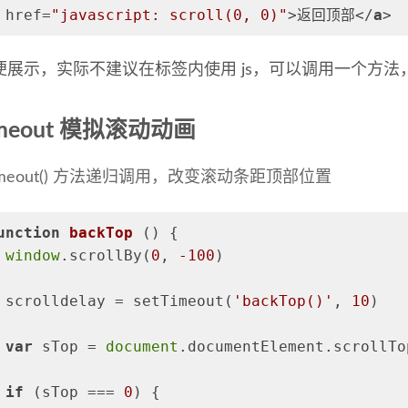
href
=
"javascript: scroll(0, 0)"
>
返回顶部
</
a
>
便展示，实际不建议在标签内使用 js，可以调用一个方法
Timeout 模拟滚动动画
Timeout() 方法递归调用，改变滚动条距顶部位置
unction
backTop
 (
) 
{
window
.scrollBy(
0
, 
-100
)
 scrolldelay = setTimeout(
'backTop()'
, 
10
)
var
 sTop = 
document
.documentElement.scrollTo
if
 (sTop === 
0
) {