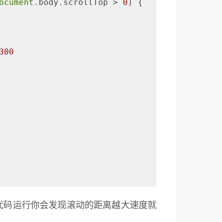
ocument
.body.scrollTop > 
0
) {
300
粘贴代码运行你会发现滚动的距离越大速度就