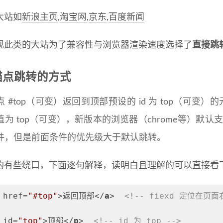
大站如
新浪主页
,
淘宝网
,
京东
,
百度新闻
现此类的大站为了兼容性与浏览器渲染速度选择了
直接跳
锚点跳转的方式
 #top（可变）返回到顶部预设的 id 为 top（可变）的
值为 top（可变），新版本的浏览器（chrome等）默认支
件，但是前面条件的优先级大于默认跳转。
的有些绕口，下面逐句解释，读明白且理解的可以直接看
href
=
"#top"
>
返回顶部
</
a
>
<!-- fiexd 定位在页面
id
=
"top"
>
顶部
</
p
>
<!-- id 为 top -->