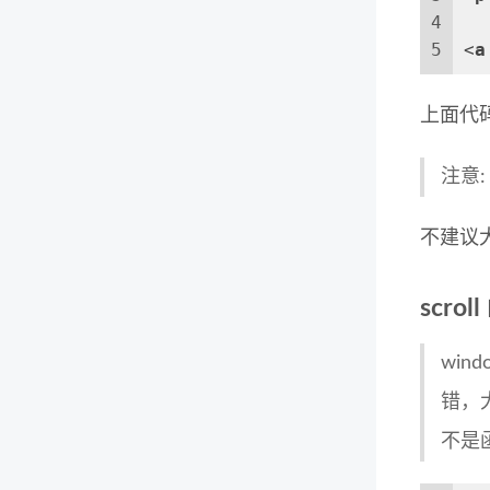
4
5
<
a
上面代
注意: 
不建议
scro
win
错，
不是