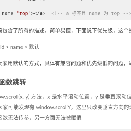
name
=
"top"
>
</
a
>
<!-- a 标签且 name 为 top --
码包含了所有的描述，简单易懂，下面说下优先级，这个
id > name > 默认
大家用默认的方式，具体有兼容问题和优先级低的问题，id 
ll 函数跳转
dow.scroll(x, y) 方法，x 是水平滚动位置，y 
大家可能发现有 window.scrollY，这里只改变垂直
函数无法传参，另一方面无法被赋值