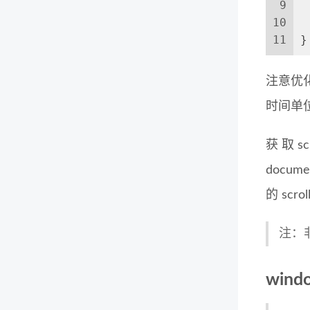
9
 
10
 
11
}
注意优化
时间单位
获取sc
docu
的 scrol
注：非
wind