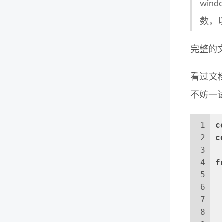
win
数，
完整的
看过文档
不妨一
1
c
2
c
3
4
f
5
6
7
8