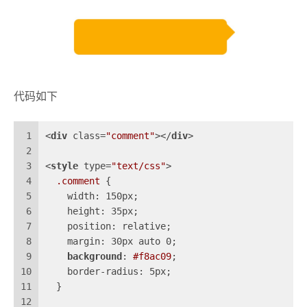
代码如下
1
<
div
class
=
"comment"
>
</
div
>
2
3
<
style
type
=
"text/css"
>
4
.comment
 {
5
    width: 150px;
6
    height: 35px;
7
    position: relative;
8
    margin: 30px auto 0;
9
background
: 
#f8ac09
;
10
    border-radius: 5px;
11
  }
12