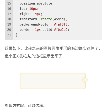
15
position
:absolute;
16
top
: 
10px
;
17
right
: -
4px
;
18
transform
: 
rotate
(45deg);
19
background-color
: 
#faf8f3
;
20
border
: 
1px
 solid 
#fbe2a0
;
21
}
效果如下，比较之前的图片圆角矩形的右边确实遮住了，
但小正方形左边的边框显示出来了
处理方式呢，可以这样。