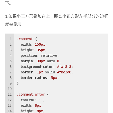
下。
1.如果小正方形叠加在上，那么小正方形左半部分的边框
就会显示
1
.comment
 {
2
width
: 
150px
;
3
height
: 
35px
;
4
position
: relative;
5
margin
: 
30px
 auto 
0
;
6
background-color
: 
#faf8f3
;
7
border
: 
1px
 solid 
#fbe2a0
;
8
border-radius
: 
5px
;
9
}
10
11
.comment
:after
 {
12
content
: 
''
;
13
width
: 
8px
;
14
height
: 
8px
;