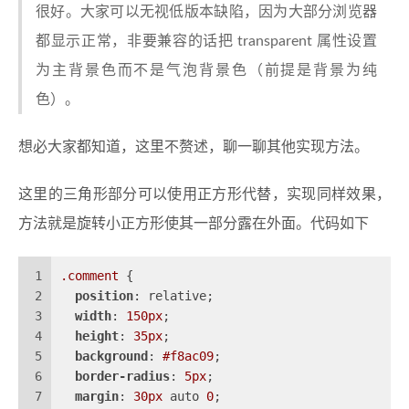
很好。大家可以无视低版本缺陷，因为大部分浏览器
都显示正常，非要兼容的话把 transparent 属性设置
为主背景色而不是气泡背景色（前提是背景为纯
色）。
想必大家都知道，这里不赘述，聊一聊其他实现方法。
这里的三角形部分可以使用正方形代替，实现同样效果，
方法就是旋转小正方形使其一部分露在外面。代码如下
1
.comment
 {
2
position
: relative;
3
width
: 
150px
;
4
height
: 
35px
;
5
background
: 
#f8ac09
;
6
border-radius
: 
5px
;
7
margin
: 
30px
 auto 
0
;