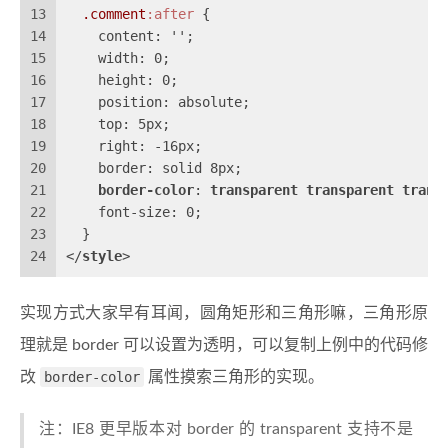
13
.comment
:after
 {
14
    content: '';
15
    width: 0;
16
    height: 0;
17
    position: absolute;
18
    top: 5px;
19
    right: -16px;
20
    border: solid 8px;
21
border-color
: 
transparent
transparent
trans
22
    font-size: 0;
23
  }
24
</
style
>
实现方式大家早有耳闻，圆角矩形和三角形嘛，三角形原
理就是 border 可以设置为透明，可以复制上例中的代码修
改
border-color
属性摸索三角形的实现。
注：IE8 更早版本对 border 的 transparent 支持不是