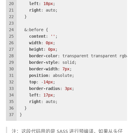
20
left
: 
18px
;
21
right
: auto;
22
  }
23
24
  &:before {
25
content
: 
''
;
26
width
: 
0px
;
27
height
: 
0px
;
28
border-color
: transparent transparent rgba(
29
border-style
: solid;
30
border-width
: 
7px
;
31
position
: absolute;
32
top
: -
14px
;
33
border-radius
: 
3px
;
34
left
: 
17px
;
35
right
: auto;
36
  }
37
}
注：这段代码用的是 SASS 进行预编译，如果从头仔