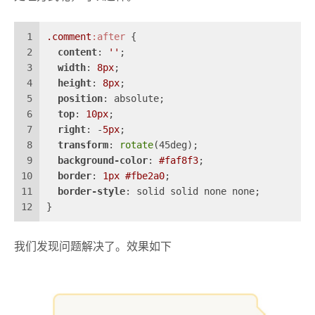
1
.comment
:after
 {
2
content
: 
''
;
3
width
: 
8px
;
4
height
: 
8px
;
5
position
: absolute;
6
top
: 
10px
;
7
right
: -
5px
;
8
transform
: 
rotate
(45deg);
9
background-color
: 
#faf8f3
;
10
border
: 
1px
#fbe2a0
;
11
border-style
: solid solid none none;
12
}
我们发现问题解决了。效果如下