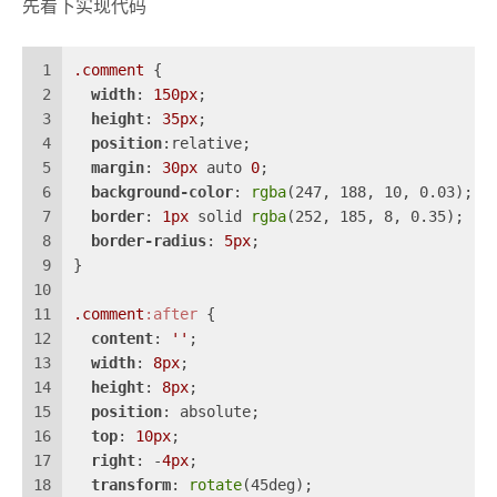
先看下实现代码
1
.comment
 {
2
width
: 
150px
;
3
height
: 
35px
;
4
position
:relative;
5
margin
: 
30px
 auto 
0
;
6
background-color
: 
rgba
(247, 188, 10, 0.03);
7
border
: 
1px
 solid 
rgba
(252, 185, 8, 0.35);
8
border-radius
: 
5px
;
9
}
10
11
.comment
:after
 {
12
content
: 
''
;
13
width
: 
8px
;
14
height
: 
8px
;
15
position
: absolute;
16
top
: 
10px
;
17
right
: -
4px
;
18
transform
: 
rotate
(45deg);